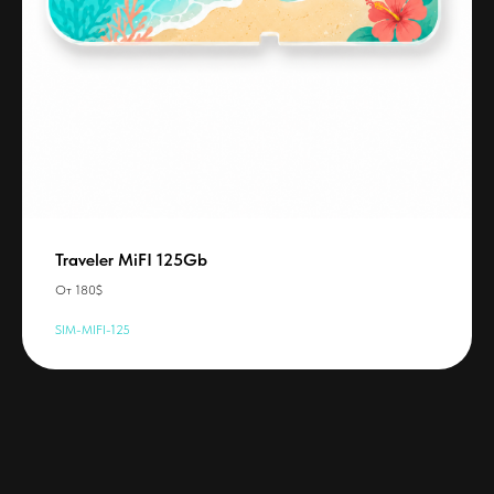
Traveler MiFI 125Gb
От 180$
SIM-MIFI-125