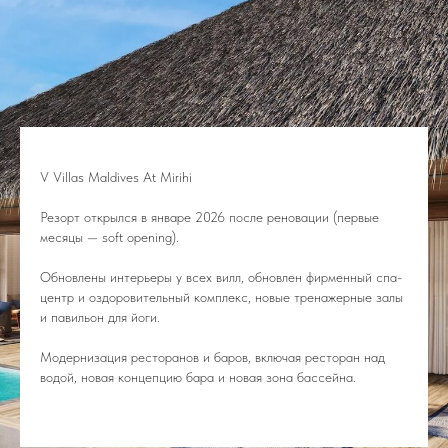
V Villas Maldives At Mirihi
Резорт открылся в январе 2026 после реновации (первые
месяцы — soft opening).
Обновлены интерьеры у всех вилл, обновлен фирменный спа-
центр и оздоровительный комплекс, новые тренажерные залы
и павильон для йоги.
Модернизация ресторанов и баров, включая ресторан над
водой, новая концепцию бара и новая зона бассейна.