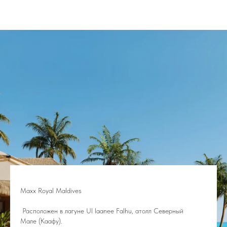
Maxx Royal Maldives
Расположен в лагуне Ul laanee Falhu, атолл Северный
Мале (Каафу).