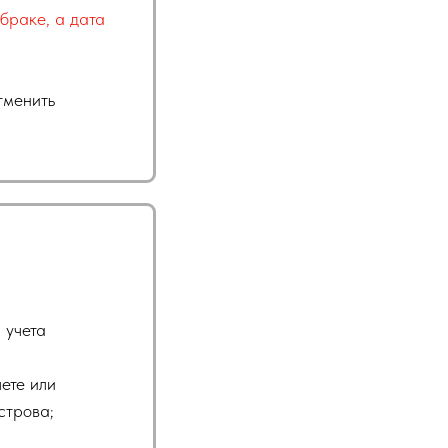
браке, а дата
тменить
 учета
ете или
строва
;