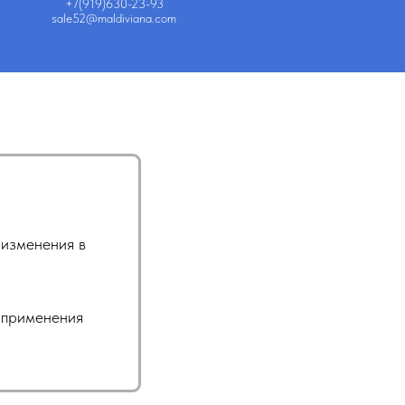
+7(919)630-23-93
sale52@maldiviana.com
 изменения в
.
й применения