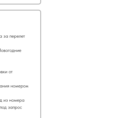
а за перелет
Новогодние
вки от
ования номером
зд из номера
 под запрос