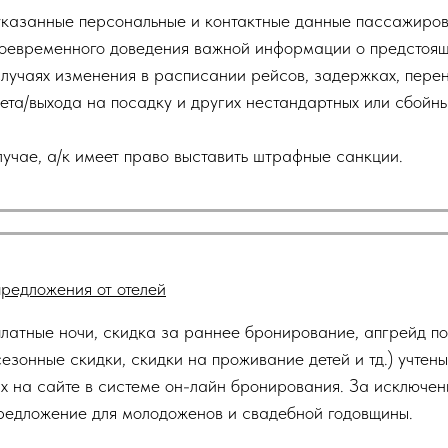
казанные персональные и контактные данные пассажиров 
оевременного доведения важной информации о предстоящ
 случаях изменения в расписании рейсов, задержках, пере
ета/выхода на посадку и других нестандартных или сбойны
лучае, а/к имеет право выставить штрафные санкции.
редложения от отелей
платные ночи, скидка за раннее бронирование, апгрейд по
езонные скидки, скидки на проживание детей и тд.) учтены
х на сайте в системе он-лайн бронирования. За исключе
редложение для молодоженов и свадебной годовщины.