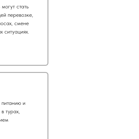
могут стать
ей перевозке,
носах, смене
х ситуациях.
 питанию и
 в турах,
нием