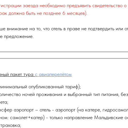
гистрации заезда необходимо предъявить свидетельство о 
брак должна быть не позднее 6 месяцев
).
 внимание на то, что отель в праве не подтвердить или о
е предложение.
лный пакет тура
с авиаперелётом
минимальный опубликованный тариф);
оличество ночей проживания и выбранный тип питания, без
ета;
нсфер аэропорт – отель - аэропорт (на катере, гидросамол
ом: самолет+катер) -
только направление Мальдивские о
траховка;