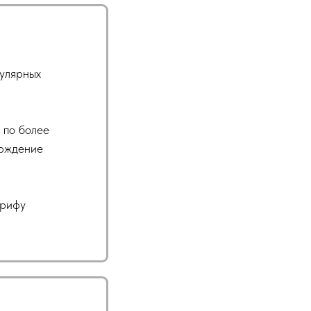
улярных
 по более
ерждение
арифу