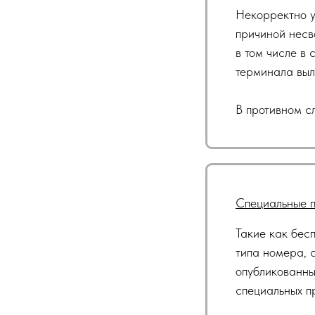
Некорректно у
причиной несв
в том числе в
терминала выл
В противном с
Специальные п
Такие как бес
типа номера, с
опубликованны
специальных п