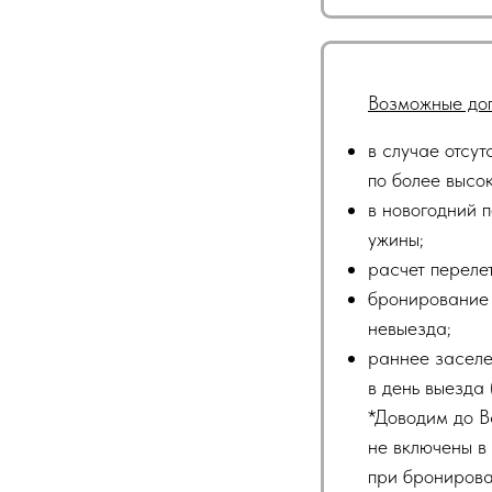
Возможные доп
в случае отсу
по более высо
в новогодний 
ужины;
расчет переле
бронирование 
невыезда;
раннее заселе
в день выезда 
*Доводим до В
не включены в 
при бронирова