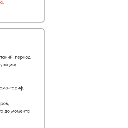
ю.
паний: период
уляции/
омо-тариф.
ров,
го до момента