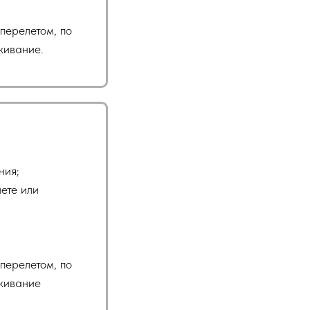
перелетом, по
живание.
ния;
ете или
перелетом, по
живание