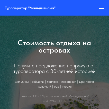
Туроператор "Мальдивиана"
Стоимость отдыха на
островах
Получите предложение напрямую от
туроператора с 30-летней историей
мальдивы | сейшелы | таиланд | индонезия | шри-ланка
маврикий | оаэ | турция
Реклама ООО "Группа компаний Мальдивиана"
erid 2VtzqxJjZUJ