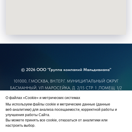
© 2026 ООО "Группа компаний Мальдивиана"
101000, Г.МОСКВА, ВН.ТЕР.Г. МУНИЦИПАЛЬНЫЙ ОКРУГ
БАСМАННЫЙ, УЛ МАРОСЕЙКА, Д. 2/15 СТР. 1 ,ПОМЕЩ. 1/2
ИНН 7709673520 ОГРН 1067746525263
О файлах «Cookie» и метрических системах
info@maldiviana.com
Мы используем файлы cookie и метрические данные (данные
+7 (495) 925-11-11
веб‑аналитики) для анализа посещаемости, корректной работы и
улучшения работы Сайта.
Вы можете принять все cookie, отказаться от аналитики или
настроить выбор.
Политика обработки персональных данных