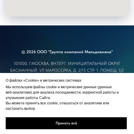
© 2026 ООО "Группа компаний Мальдивиана"
101000, Г.МОСКВА, ВН.ТЕР.Г. МУНИЦИПАЛЬНЫЙ ОКРУГ
БАСМАННЫЙ, УЛ МАРОСЕЙКА, Д. 2/15 СТР. 1 ,ПОМЕЩ. 1/2
ИНН 7709673520 ОГРН 1067746525263
О файлах «Cookie» и метрических системах
info@maldiviana.com
Мы используем файлы cookie и метрические данные (данные
+7 (495) 925-11-11
веб‑аналитики) для анализа посещаемости, корректной работы и
улучшения работы Сайта.
Вы можете принять все cookie, отказаться от аналитики или
настроить выбор.
Политика обработки персональных данных
Договор оферта
Принять всё