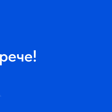
рече!
.