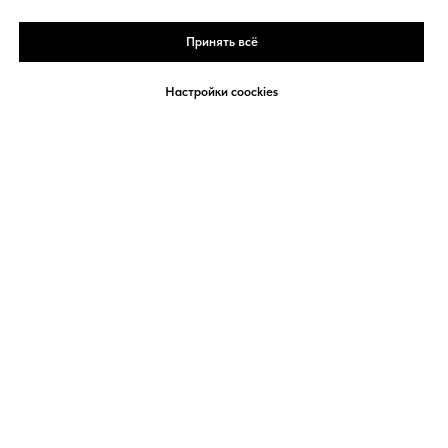
Москва, ул. Маросейка, д. 2/15
Принять всё
+7 495 925-11-11
Пн - Сб: 10:00 - 19:00
Настройки coockies
Вс - офис работает в удаленном режиме