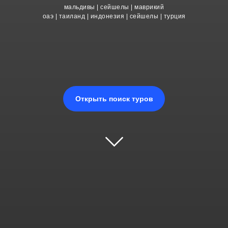
мальдивы | сейшелы | маврикий
оаэ | таиланд | индонезия | сейшелы | турция
Открыть поиск туров